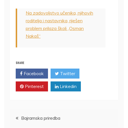
Na zadovoljstvo učenika, njihovih
roditelja i nastavnika, riješen
problem prilaza školi „Osman
Nakaš“
SHARE
Facebook
Twitter
Pinterest
Linkedin
Navigacija
Bajramska priredba