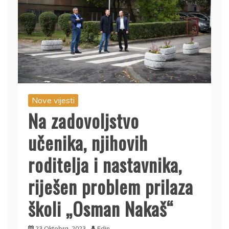
Nove vijesti
Na zadovoljstvo
učenika, njihovih
roditelja i nastavnika,
riješen problem prilaza
školi „Osman Nakaš“
23 Oktobra, 2023
Edin