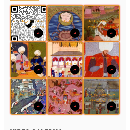
qrcode_osonakas
Felicity_Cancer
NakkasOsmanIllu
.edu.ba
stratedSiegeOfVi
enna
Sahname-
Sehname-
Semailname_47b
i_Selim_Khan_9r
i_Selim_Han
Battle_of_Nicopoli
Sehname-
Sueleymaniye_pai
s
i_Selim_Han_68a
nting_by_Osman