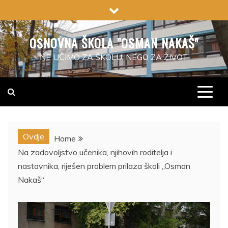
Skip
to
content
OSNOVNA ŠKOLA "OSMAN NAKAŠ"
NE UČIMO ZA ŠKOLU, NEGO ZA ŽIVOT.
Ovdje
Home
Na zadovoljstvo učenika, njihovih roditelja i
nastavnika, riješen problem prilaza školi „Osman
Nakaš“