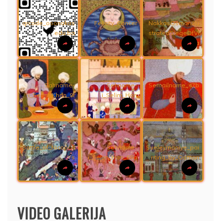
qrcode_osonakas
Felicity_Cancer
NakkasOsmanIllu
.edu.ba
stratedSiegeOfVi
enna
Sahname-
Sehname-
Semailname_47b
i_Selim_Khan_9r
i_Selim_Han
Battle_of_Nicopoli
Sehname-
Sueleymaniye_pai
s
i_Selim_Han_68a
nting_by_Osman
VIDEO GALERIJA