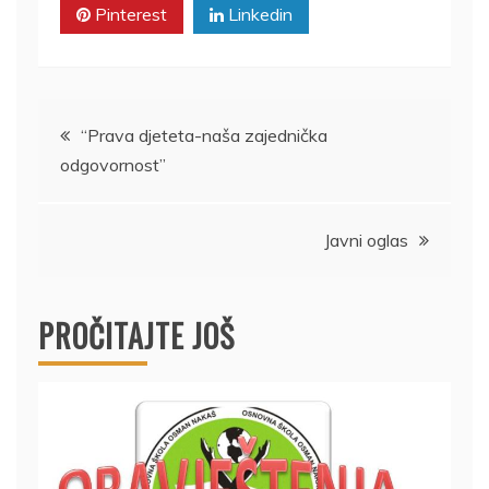
Pinterest
Linkedin
Navigacija
“Prava djeteta-naša zajednička
odgovornost”
članaka
Javni oglas
PROČITAJTE JOŠ