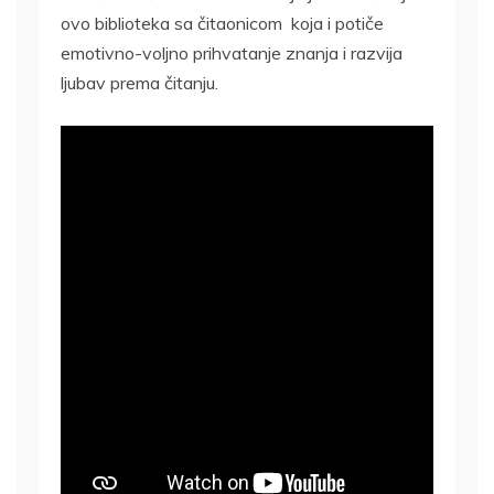
ovo biblioteka sa čitaonicom koja i potiče
emotivno-voljno prihvatanje znanja i razvija
ljubav prema čitanju.