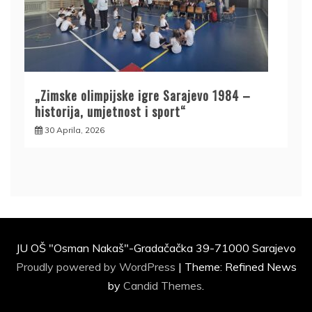
„Zimske olimpijske igre Sarajevo 1984 –
historija, umjetnost i sport“
30 Aprila, 2026
JU OŠ "Osman Nakaš"-Gradačačka 39-71000 Sarajevo
Proudly powered by WordPress
|
Theme: Refined News
by
Candid Themes
.