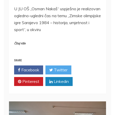
U JU OŠ „Osman Nakaš“ uspješno je realizovan
ogledno-ugledni čas na temu „Zimske olimpijske
igre Sarajevo 1984 – historija, umjetnost i
sport“, u okviru
Čitaj više
SHARE
Facebook
Twitter
Pinterest
Linkedin