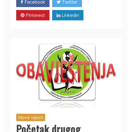
Facebook
Twitter
Pinterest
Linkedin
Nove vijesti
Početak drugog