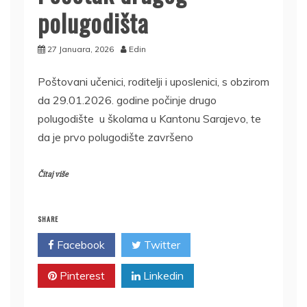
polugodišta
27 Januara, 2026
Edin
Poštovani učenici, roditelji i uposlenici, s obzirom
da 29.01.2026. godine počinje drugo
polugodište u školama u Kantonu Sarajevo, te
da je prvo polugodište završeno
Čitaj više
SHARE
Facebook
Twitter
Pinterest
Linkedin